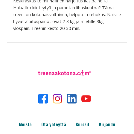
Keskiraskas toiminnallinen harjoitus käsipainoilla.
Haluatko kiinteytyä ja parantaa lihaskuntoa? Tämä
treeni on kokonaisvaltainen, helppo ja tehokas. Naisille
hyvät aloituspainot ovat 2-3 kg ja miehille 3kg
ylöspäin. Treenin kesto 20-30 min.
Meistä
Ota yhteyttä
Kurssit
Kirjaudu