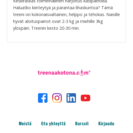
Keskiraskas toiminnallinen harjoitus käsipainoilla.
Haluatko kiinteytyä ja parantaa lihaskuntoa? Tämä
treeni on kokonaisvaltainen, helppo ja tehokas. Naisille
hyvät aloituspainot ovat 2-3 kg ja miehille 3kg
ylöspäin. Treenin kesto 20-30 min.
Meistä
Ota yhteyttä
Kurssit
Kirjaudu