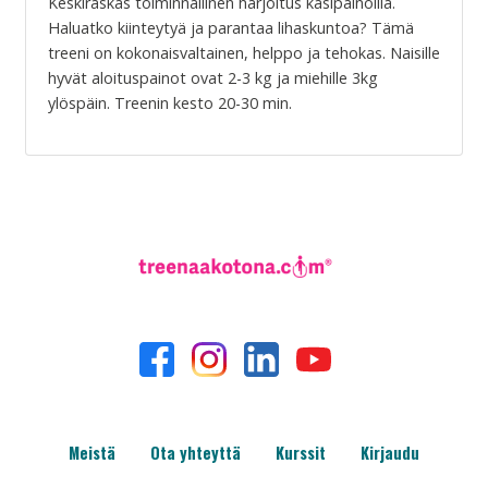
Keskiraskas toiminnallinen harjoitus käsipainoilla.
Haluatko kiinteytyä ja parantaa lihaskuntoa? Tämä
treeni on kokonaisvaltainen, helppo ja tehokas. Naisille
hyvät aloituspainot ovat 2-3 kg ja miehille 3kg
ylöspäin. Treenin kesto 20-30 min.
Meistä
Ota yhteyttä
Kurssit
Kirjaudu