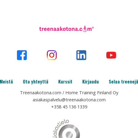
Meistä
Ota yhteyttä
Kurssit
Kirjaudu
Selaa treenej
Treenaakotona.com / Home Training Finland Oy
asiakaspalvelu@treenaakotona.com
+358 45 136 1339