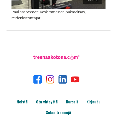
Päälihasryhmät: Keskimmäinen pakaralihas,
reidenloitontajat.
Meistä
Ota yhteyttä
Kurssit
Kirjaudu
Selaa treenejä