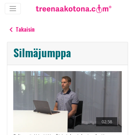
Takaisin
Silmäjumppa
02:58