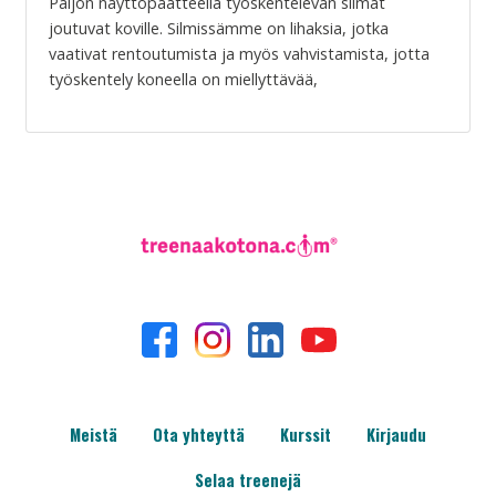
Paljon näyttöpäätteellä työskentelevän silmät
joutuvat koville. Silmissämme on lihaksia, jotka
vaativat rentoutumista ja myös vahvistamista, jotta
työskentely koneella on miellyttävää,
Meistä
Ota yhteyttä
Kurssit
Kirjaudu
Selaa treenejä