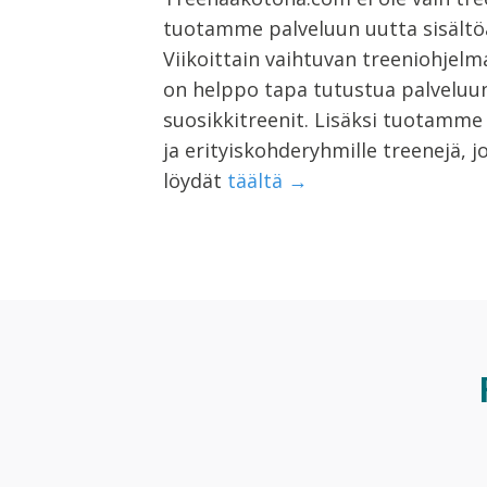
tuotamme palveluun uutta sisältöä
Viikoittain vaihtuvan treeniohje
on helppo tapa tutustua palveluun
suosikkitreenit. Lisäksi tuotamme 
ja erityiskohderyhmille treenejä, jo
löydät
täältä →