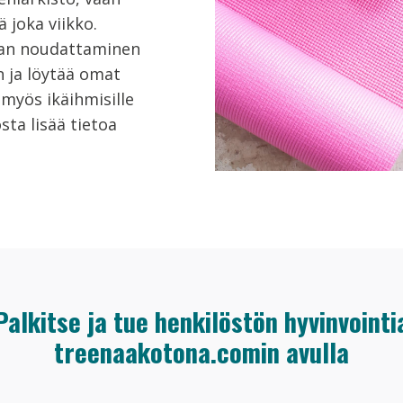
 joka viikko.
lman noudattaminen
 ja löytää omat
myös ikäihmisille
sta lisää tietoa
Palkitse ja tue henkilöstön hyvinvointi
treenaakotona.comin avulla