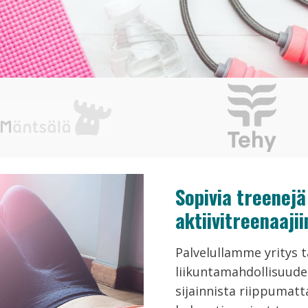
Sopivia treenejä 
aktiivitreenaajii
Palvelullamme yritys t
liikuntamahdollisuudet
sijainnista riippumatt