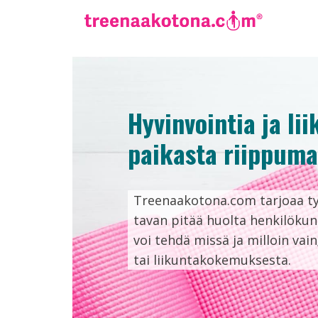
Hyvinvointia ja li
paikasta riippuma
Treenaakotona.com tarjoaa ty
tavan pitää huolta henkilökun
voi tehdä missä ja milloin vai
tai liikuntakokemuksesta.