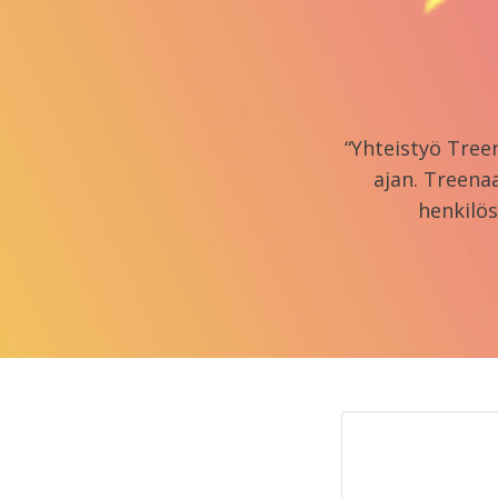
“Yhteistyö Tree
ajan. Treena
henkilös