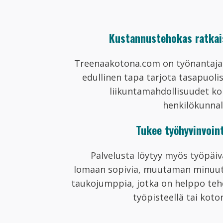
Kustannustehokas ratkai
Treenaakotona.com on työnantaja
edullinen tapa tarjota tasapuoli
liikuntamahdollisuudet k
henkilökunnal
Tukee työhyvinvoin
Palvelusta löytyy myös työpäi
lomaan sopivia, muutaman minuut
taukojumppia, jotka on helppo te
työpisteellä tai koto