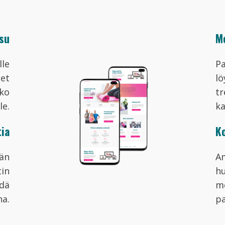
su
Mo
lle
Pa
set
lö
oko
tr
le.
ka
tia
Ko
vän
A
in
hu
hdä
mo
na.
pa