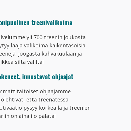
nipuolinen treenivalikoima
lvelumme yli 700 treenin joukosta
ytyy laaja valikoima kaikentasoisia
eenejä; joogasta kahvakuulaan ja
ikkea siltä väliltä!
keneet, innostavat ohjaajat
mmattitaitoiset ohjaajamme
olehtivat, että treenatessa
tivaatio pysyy korkealla ja treenien
riin on aina ilo palata!