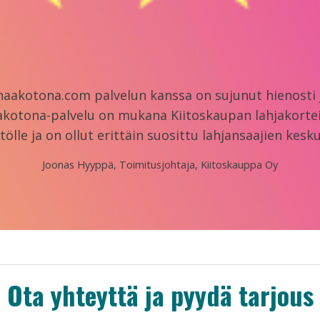
naakotona.com palvelun kanssa on sujunut hienosti
akotona-palvelu on mukana Kiitoskaupan lahjakortei
tölle ja on ollut erittäin suosittu lahjansaajien kesk
Joonas Hyyppä, Toimitusjohtaja, Kiitoskauppa Oy
Ota yhteyttä ja pyydä tarjous