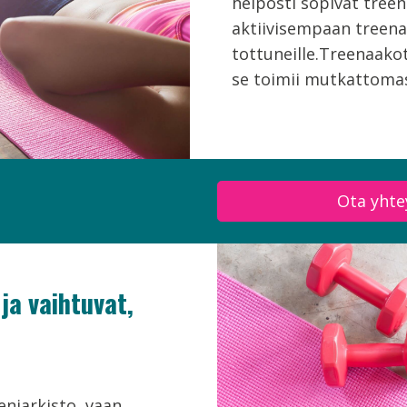
helposti sopivat treeni
aktiivisempaan treen
tottuneille.Treenaako
se toimii mutkattomasti
Ota yhte
 ja vaihtuvat,
eniarkisto, vaan