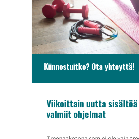
Kiinnostuitko? Ota yhteyttä!
Viikoittain uutta sisältöä
valmiit ohjelmat
Treenaakotona.com ei ole vain tre