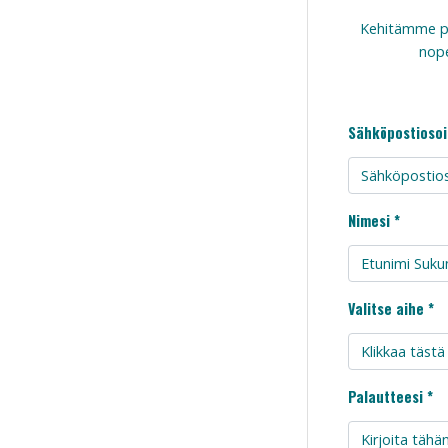
Kehitämme p
nope
Sähköpostiosoi
Nimesi *
Valitse aihe *
Palautteesi *