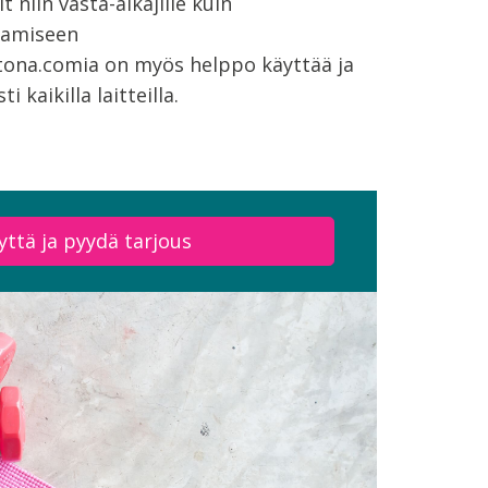
t niin vasta-alkajille kuin
aamiseen
tona.comia on myös helppo käyttää ja
 kaikilla laitteilla.
yttä ja pyydä tarjous